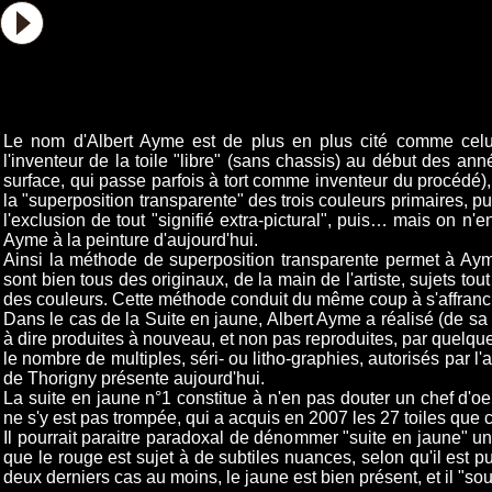
Albert AYME Peintre
Actualités Albert AYME
Albert AYM
Le nom d'Albert Ayme est de plus en plus cité comme celui d
l'inventeur de la toile "libre" (sans chassis) au début des a
surface, qui passe parfois à tort comme inventeur du procédé), pu
la "superposition transparente" des trois couleurs primaires, pu
l'exclusion de tout "signifié extra-pictural", puis… mais on n'
Ayme à la peinture d'aujourd'hui.
Ainsi la méthode de superposition transparente permet à Ayme
sont bien tous des originaux, de la main de l'artiste, sujets to
des couleurs. Cette méthode conduit du même coup à s'affranch
Dans le cas de la Suite en jaune, Albert Ayme a réalisé (de sa 
à dire produites à nouveau, et non pas reproduites, par quelque
le nombre de multiples, séri- ou litho-graphies, autorisés par l'art
de Thorigny présente aujourd'hui.
La suite en jaune n°1 constitue à n'en pas douter un chef d'oeu
ne s'y est pas trompée, qui a acquis en 2007 les 27 toiles que c
Il pourrait paraitre paradoxal de dénommer "suite en jaune" 
que le rouge est sujet à de subtiles nuances, selon qu'il est
deux derniers cas au moins, le jaune est bien présent, et il "s